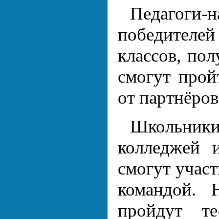
Педагоги
победителей
классов, пол
смогут прой
от партнёро
Школьник
колледжей 
смогут участ
командой. 
пройдут т