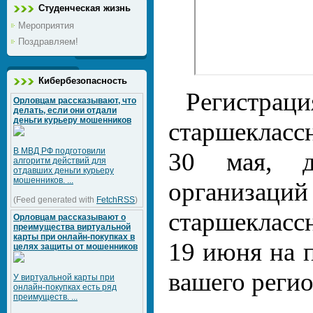
Студенческая жизнь
Мероприятия
Поздравляем!
Кибербезопасность
Регистраци
Орловцам рассказывают, что
делать, если они отдали
деньги курьеру мошенников
старшекласс
В МВД РФ подготовили
30 мая, д
алгоритм действий для
отдавших деньги курьеру
мошенников. ...
организа
(Feed generated with
FetchRSS
)
старшекласс
Орловцам рассказывают о
преимущества виртуальной
карты при онлайн-покупках в
19 июня на 
целях защиты от мошенников
вашего регио
У виртуальной карты при
онлайн-покупках есть ряд
преимуществ. ...