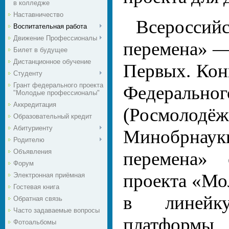
в колледже
Наставничество
Всеросс
Воспитательная работа
Движение Профессионалы
перемена» —
Билет в будущее
Дистанционное обучение
Первых. Кон
Студенту
Грант федерального проекта
Федеральног
"Молодые профессионалы"
Аккредитация
(Росмолодё
Образовательный кредит
Абитуриенту
Минобрнауки
Родителю
Объявления
перемена» 
Форум
проекта «Мо
Электронная приёмная
Гостевая книга
в линейку
Обратная связь
Часто задаваемые вопросы
платфор
Фотоальбомы