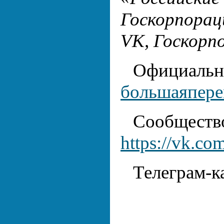
Госкорпора
VK, Госкорп
Официаль
большаяпере
Сообщ
https://vk.co
Телеграм-к