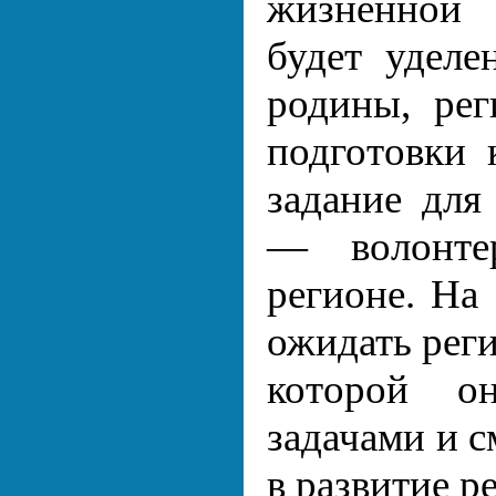
жизненной 
будет удел
родины, рег
подготовки 
задание для
— волонтер
регионе. На
ожидать реги
которой о
задачами и с
в развитие р