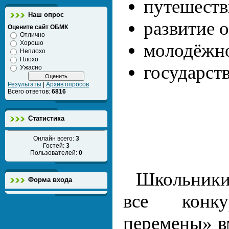
путешеств
Наш опрос
развитие 
Оцените сайт ОБМК
Отлично
Хорошо
молодёжно
Неплохо
Плохо
государст
Ужасно
Результаты
|
Архив опросов
Всего ответов:
6816
Статистика
Онлайн всего:
3
Гостей:
3
Пользователей:
0
Школьники
Форма входа
все конк
перемены» в