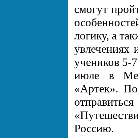
смогут прой
особенносте
логику, а та
увлечениях 
учеников 5-7
июле в Меж
«Артек». По
отправиться
«Путешестви
Россию.