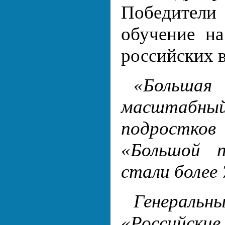
Победители
обучение н
российских в
«Больш
масштабн
подростко
«Большой п
стали более 
Генераль
«Российс