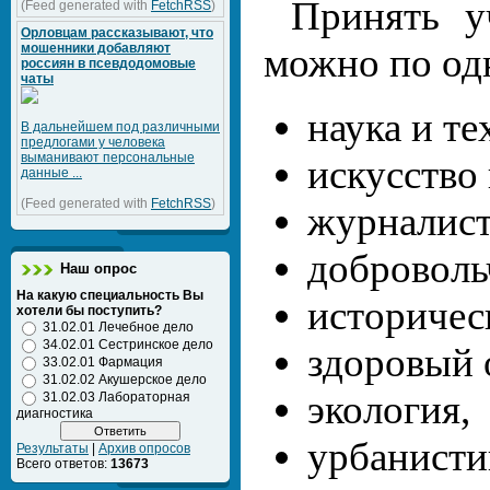
Принять у
(Feed generated with
FetchRSS
)
Орловцам рассказывают, что
мошенники добавляют
можно по од
россиян в псевдодомовые
чаты
наука и те
В дальнейшем под различными
предлогами у человека
выманивают персональные
искусство 
данные ...
(Feed generated with
FetchRSS
)
журналист
доброволь
Наш опрос
На какую специальность Вы
историчес
хотели бы поступить?
31.02.01 Лечебное дело
34.02.01 Сестринское дело
здоровый 
33.02.01 Фармация
31.02.02 Акушерское дело
экология,
31.02.03 Лабораторная
диагностика
урбанисти
Результаты
|
Архив опросов
Всего ответов:
13673