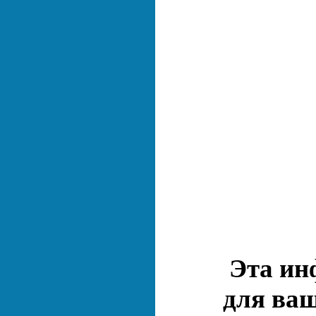
Эта ин
для ваш