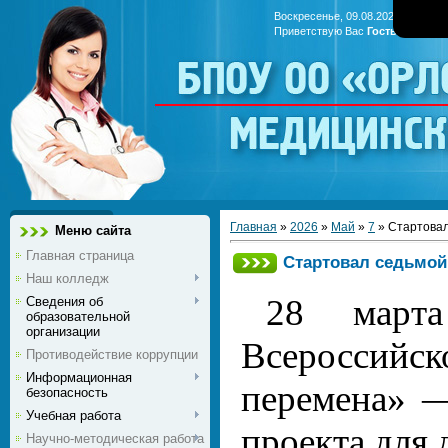
Воскресенье, 09.08.2026, 17:40
Приветствую Вас
Гость
|
RSS
БПОУ ОО «Ор
медицинс
Главная
»
2026
»
Май
»
7
» Стартовал
Меню сайта
Главная страница
Стартовал седьмой
Наш колледж
28 марта
Сведения об
образовательной
организации
Всероссий
Противодействие коррупции
Информационная
перемена» —
безопасность
Учебная работа
проекта для 
Научно-методическая работа