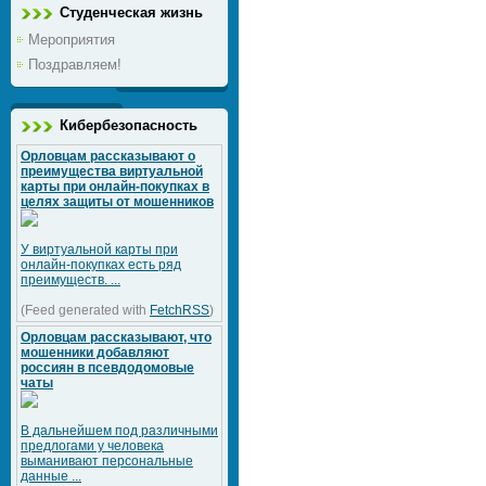
Студенческая жизнь
Мероприятия
Поздравляем!
Кибербезопасность
Орловцам рассказывают о
преимущества виртуальной
карты при онлайн-покупках в
целях защиты от мошенников
У виртуальной карты при
онлайн-покупках есть ряд
преимуществ. ...
(Feed generated with
FetchRSS
)
Орловцам рассказывают, что
мошенники добавляют
россиян в псевдодомовые
чаты
В дальнейшем под различными
предлогами у человека
выманивают персональные
данные ...