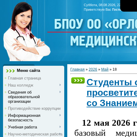
Суббота, 08.08.2026, 22:01
Приветствую Вас
Гость
|
RSS
БПОУ ОО «Ор
медицинс
Главная
»
2026
»
Май
»
18
Меню сайта
Главная страница
Студенты 
Наш колледж
просветит
Сведения об
образовательной
со Знание
организации
Противодействие коррупции
Информационная
безопасность
12 мая 2026 
Учебная работа
базовый меди
Научно-методическая работа