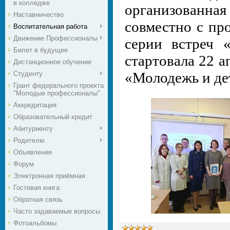
в колледже
организованн
Наставничество
совместно с пр
Воспитательная работа
Движение Профессионалы
серии встреч 
Билет в будущее
стартовала 22 а
Дистанционное обучение
«Молодежь и де
Студенту
Грант федерального проекта
"Молодые профессионалы"
Аккредитация
Образовательный кредит
Абитуриенту
Родителю
Объявления
Форум
Электронная приёмная
Гостевая книга
Обратная связь
Часто задаваемые вопросы
Фотоальбомы