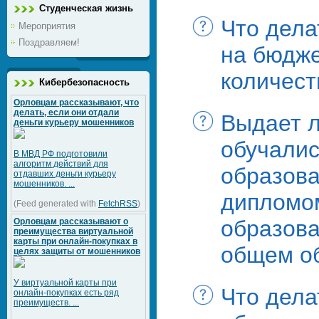
Студенческая жизнь
Что дела
Мероприятия
Поздравляем!
на бюдж
количест
Кибербезопасность
Орловцам рассказывают, что
делать, если они отдали
Выдает л
деньги курьеру мошенников
обучалис
В МВД РФ подготовили
алгоритм действий для
образова
отдавших деньги курьеру
мошенников. ...
дипломо
(Feed generated with
FetchRSS
)
образова
Орловцам рассказывают о
преимущества виртуальной
карты при онлайн-покупках в
общем об
целях защиты от мошенников
У виртуальной карты при
Что дела
онлайн-покупках есть ряд
преимуществ. ...