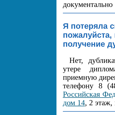
документально 
Я потеряла 
пожалуйста, 
получение д
Нет, дублик
утере дипло
приемную дире
телефону 8 (4
Российская Феде
дом 14
, 2 этаж