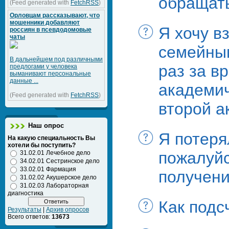
обращат
(Feed generated with
FetchRSS
)
Орловцам рассказывают, что
мошенники добавляют
Я хочу в
россиян в псевдодомовые
чаты
семейным
В дальнейшем под различными
раз за в
предлогами у человека
выманивают персональные
данные ...
академич
(Feed generated with
FetchRSS
)
второй а
Наш опрос
Я потеря
На какую специальность Вы
хотели бы поступить?
пожалуйс
31.02.01 Лечебное дело
34.02.01 Сестринское дело
33.02.01 Фармация
получени
31.02.02 Акушерское дело
31.02.03 Лабораторная
диагностика
Как подс
Результаты
|
Архив опросов
Всего ответов:
13673