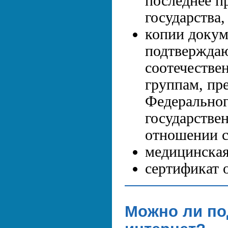
последнее п
государства,
копии докум
подтвержда
соотечестве
группам, пр
Федеральног
государстве
отношении с
медицинская
сертификат 
Можно ли по