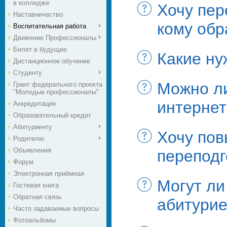
в колледже
Хочу пер
Наставничество
кому об
Воспитательная работа
Движение Профессионалы
Билет в будущее
Какие ну
Дистанционное обучение
Студенту
Можно ли
Грант федерального проекта
"Молодые профессионалы"
интернет
Аккредитация
Образовательный кредит
Абитуриенту
Хочу пов
Родителю
Объявления
переподг
Форум
Электронная приёмная
Могут ли
Гостевая книга
Обратная связь
абитурие
Часто задаваемые вопросы
Фотоальбомы