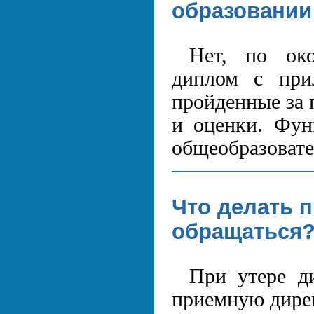
образовании 
Нет, по око
диплом с при
пройденные за 
и оценки. Фун
общеобразовате
Что делать 
обращаться
При утере д
приемную дире