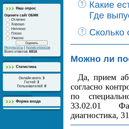
Какие ес
Наш опрос
Где выпу
Оцените сайт ОБМК
Отлично
Хорошо
Неплохо
Сколько 
Плохо
Ужасно
Результаты
|
Архив опросов
Всего ответов:
6816
Можно ли по
Статистика
Да, прием аб
Онлайн всего:
3
Гостей:
3
согласно контр
Пользователей:
0
по специальн
Форма входа
33.02.01 Фа
диагностика, 3