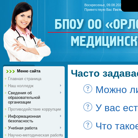
Воскресенье, 09.08.2026, 17:43
Приветствую Вас
Гость
|
RSS
БПОУ ОО «Ор
медицинс
Часто задав
Меню сайта
Главная страница
Наш колледж
Можно ли
Сведения об
образовательной
организации
У вас ес
Противодействие коррупции
Информационная
безопасность
Что тако
Учебная работа
Научно-методическая работа