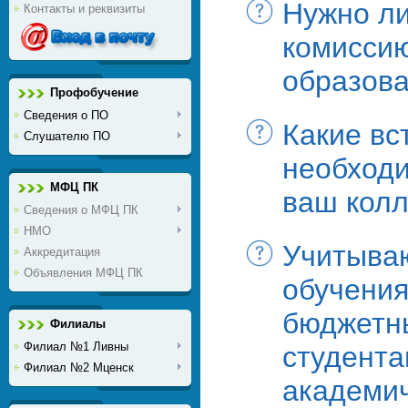
Нужно ли
Контакты и реквизиты
комиссию
образов
Профобучение
Сведения о ПО
Какие вс
Слушателю ПО
необходи
МФЦ ПК
ваш кол
Сведения о МФЦ ПК
НМО
Учитываю
Аккредитация
Объявления МФЦ ПК
обучения
бюджетны
Филиалы
Филиал №1 Ливны
студента
Филиал №2 Мценск
академич