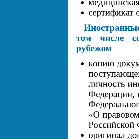
медицинская
сертификат 
Иностранные
том числе со
рубежом
копию докум
поступающег
личность ин
Федерации, в
Федеральног
«О правовом
Российской 
оригинал до