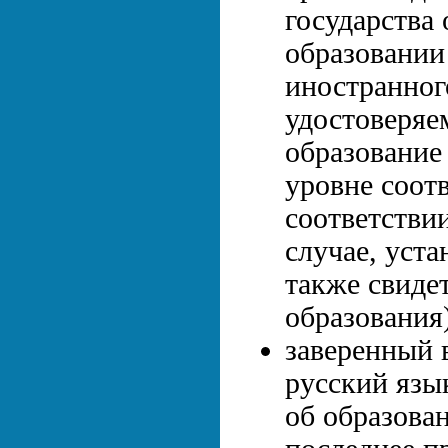
государства 
образовании
иностранного
удостоверяе
образование
уровне соот
соответствии
случае, уст
также свиде
образования)
заверенный 
русский язы
об образова