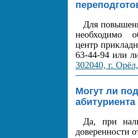
переподгото
Для повышени
необходимо о
центр прикладн
63-44-94 или л
302040, г. Орёл
Могут ли по
абитуриента
Да, при нал
доверенности о