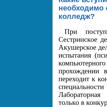
необходимо 
колледж?
При поступ
Сестринское де
Акушерское дел
испытания (пси
компьютерно
прохождении в
переходит к ко
специальност
Лабораторная
только в конкур