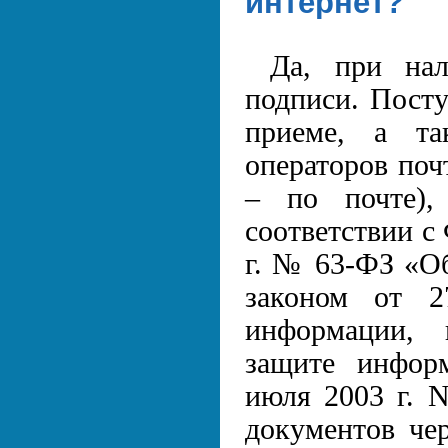
интернет?
Да, при на
подписи. Посту
приеме, а та
операторов поч
– по почте),
соответствии с
г. № 63-ФЗ «О
законом от 
информации, 
защите инфор
июля 2003 г. 
документов чер