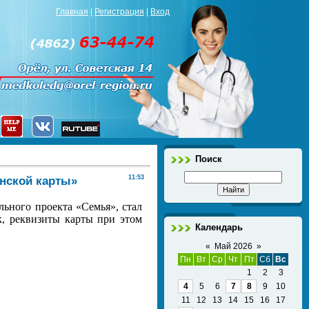
Главная
|
Регистрация
|
Вход
Поиск
нской карты»
11:53
ьного проекта «Семья», стал
к, реквизиты карты при этом
Календарь
«
Май 2026
»
Пн
Вт
Ср
Чт
Пт
Сб
Вс
1
2
3
4
5
6
7
8
9
10
11
12
13
14
15
16
17