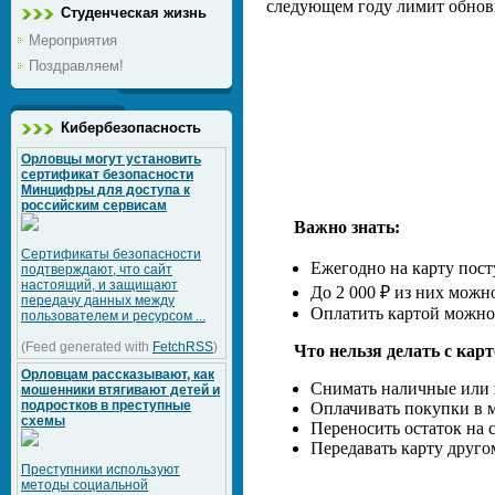
следующем году лимит обновит
Студенческая жизнь
Мероприятия
Поздравляем!
Кибербезопасность
Орловцы могут установить
сертификат безопасности
Минцифры для доступа к
российским сервисам
Важно знать:
Сертификаты безопасности
Ежегодно на карту пост
подтверждают, что сайт
настоящий, и защищают
До 2 000 ₽ из них можн
передачу данных между
Оплатить картой можно
пользователем и ресурсом ...
(Feed generated with
FetchRSS
)
Что нельзя делать с карт
Орловцам рассказывают, как
Снимать наличные или 
мошенники втягивают детей и
подростков в преступные
Оплачивать покупки в 
схемы
Переносить остаток на
Передавать карту друго
Преступники используют
методы социальной