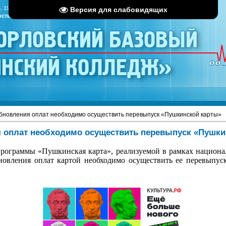
, 19:11
Версия для слабовидящих
ость
|
RSS
«Орловский базовый
инский колледж»
бновления оплат необходимо осуществить перевыпуск «Пушкинской карты»
 оплат необходимо осуществить перевыпуск «Пушки
программы «Пушкинская карта», реализуемой в рамках национал
овления оплат картой необходимо осуществить ее перевыпус