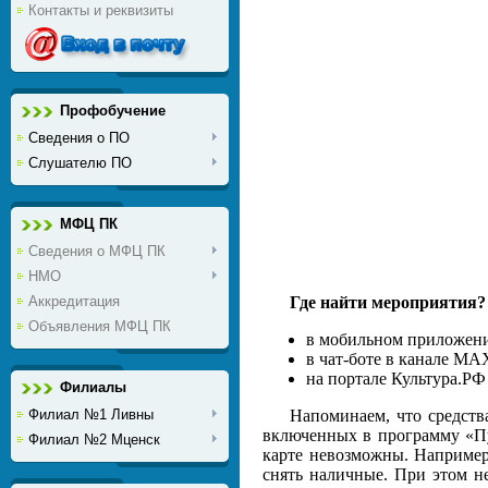
Контакты и реквизиты
Профобучение
Сведения о ПО
Слушателю ПО
МФЦ ПК
Сведения о МФЦ ПК
НМО
Аккредитация
Где найти мероприятия?
Объявления МФЦ ПК
в мобильном приложени
в чат-боте в канале M
на портале Культура.Р
Филиалы
Филиал №1 Ливны
Напоминаем, что средств
включенных в программу «Пу
Филиал №2 Мценск
карте невозможны. Например,
снять наличные. При этом н