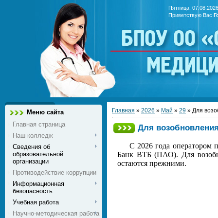
Пятница, 07.08.2026
Приветствую Вас
Г
БПОУ ОО 
медиц
Главная
»
2026
»
Май
»
29
» Для возо
Меню сайта
Главная страница
Для возобновления
Наш колледж
С 2026 года оператором 
Сведения об
образовательной
Банк ВТБ (ПАО). Для возобн
организации
остаются прежними.
Противодействие коррупции
Информационная
безопасность
Учебная работа
Научно-методическая работа