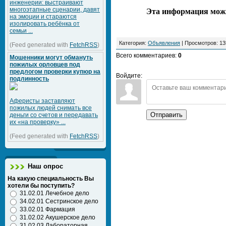
инженерии: выстраивают
многоэтапные сценарии, давят
Эта информация может
на эмоции и стараются
изолировать ребёнка от
семьи ...
Категория
:
Объявления
|
Просмотров
: 13
(Feed generated with
FetchRSS
)
Всего комментариев
:
0
Мошенники могут обмануть
пожилых орловцев под
предлогом проверки купюр на
Войдите:
подлинность
Аферисты заставляют
пожилых людей снимать все
Отправить
деньги со счетов и передавать
их «на проверку» ...
(Feed generated with
FetchRSS
)
Наш опрос
На какую специальность Вы
хотели бы поступить?
31.02.01 Лечебное дело
34.02.01 Сестринское дело
33.02.01 Фармация
31.02.02 Акушерское дело
31.02.03 Лабораторная