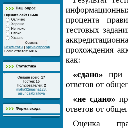
информационны
Наш опрос
Оцените сайт ОБМК
процента прав
Отлично
Хорошо
тестовых задани
Неплохо
Плохо
аккредитацион
Ужасно
прохождения ак
Результаты
|
Архив опросов
Всего ответов:
6816
как:
Статистика
«сдано»
при р
Онлайн всего:
17
Гостей:
15
ответов от общег
Пользователей:
2
maha32masha123
,
ajsundzabrailova
«не сдано»
пр
ответов от общег
Форма входа
Оценка пр