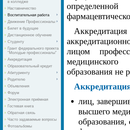
в колледже
определенной
Наставничество
фармацевтическо
Воспитательная работа
Движение Профессионалы
Билет в будущее
Аккредита
Дистанционное обучение
аккредитацион
Студенту
Грант федерального проекта
лицом професс
"Молодые профессионалы"
медицинского 
Аккредитация
Образовательный кредит
образования не р
Абитуриенту
Родителю
Аккредитация
Объявления
Форум
лиц, заверши
Электронная приёмная
Гостевая книга
высшего меди
Обратная связь
образования,
Часто задаваемые вопросы
Фотоальбомы