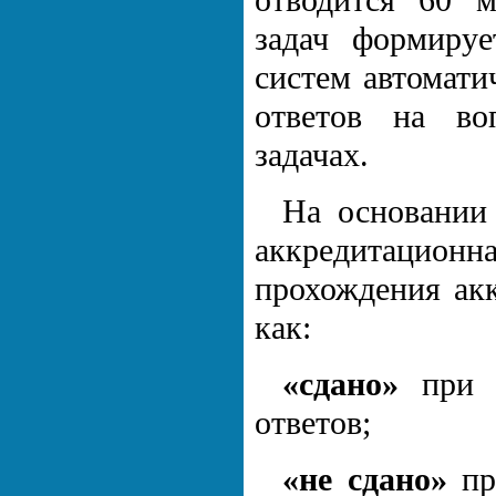
отводится 60 м
задач формиру
систем автомати
ответов на во
задачах.
На основании 
аккредитацион
прохождения ак
как:
«сдано»
при р
ответов;
«не сдано»
пр