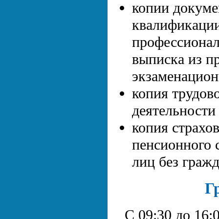
копии докуме
квалификации
профессионал
выписка из п
экзаменацион
копия трудов
деятельности 
копия страхов
пенсионного 
лиц без граж
Г
С 09:30 до 16:0