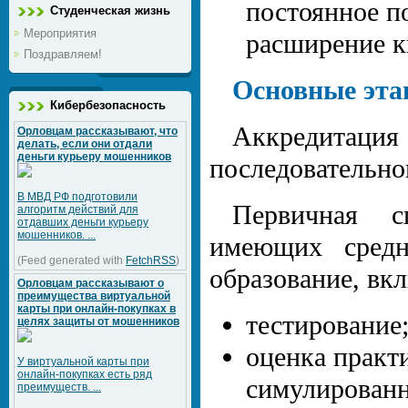
постоянное п
Студенческая жизнь
Мероприятия
расширение к
Поздравляем!
Основные эта
Кибербезопасность
Аккредитац
Орловцам рассказывают, что
делать, если они отдали
деньги курьеру мошенников
последовательно
В МВД РФ подготовили
Первичная сп
алгоритм действий для
отдавших деньги курьеру
мошенников. ...
имеющих средн
(Feed generated with
FetchRSS
)
образование, вк
Орловцам рассказывают о
преимущества виртуальной
карты при онлайн-покупках в
тестирование
целях защиты от мошенников
оценка практ
У виртуальной карты при
онлайн-покупках есть ряд
симулированн
преимуществ. ...