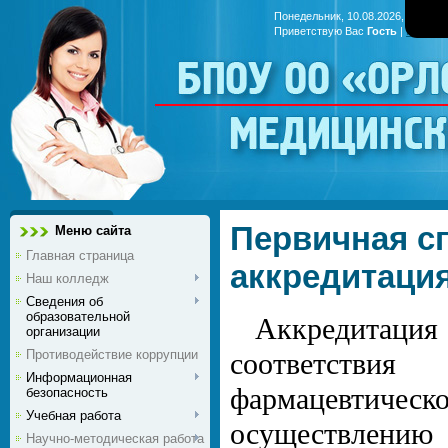
Понедельник, 10.08.2026, 16:12
Приветствую Вас
Гость
|
RSS
БПОУ ОО «Ор
медицинс
Первичная с
Меню сайта
Главная страница
аккредитаци
Наш колледж
Сведения об
образовательной
Аккредитация
организации
Противодействие коррупции
соответствия
Информационная
фармацевтическ
безопасность
Учебная работа
осуществлен
Научно-методическая работа