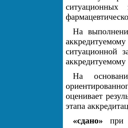
ситуационных
фармацевтическо
На выполнени
аккредитуемому
ситуационной з
аккредитуемому 
На основани
ориентированно
оценивает резул
этапа аккредитац
«сдано»
при р