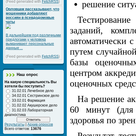
решение ситу
(Feed generated with
FetchRSS
)
Орловцам рассказывают, что
мошенники добавляют
Тестирование
россиян в псевдодомовые
чаты
заданий, комп
В дальнейшем под различными
автоматически 
предлогами у человека
выманивают персональные
данные ...
путем случайной
(Feed generated with
FetchRSS
)
базы оценочны
центром аккреди
Наш опрос
оценочных средс
На какую специальность Вы
хотели бы поступить?
31.02.01 Лечебное дело
34.02.01 Сестринское дело
На решение ак
33.02.01 Фармация
31.02.02 Акушерское дело
60 минут (для
31.02.03 Лабораторная
диагностика
здоровья по зрен
Результаты
|
Архив опросов
Всего ответов:
13676
Результат тес