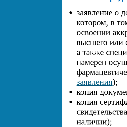
заявление о д
котором, в то
освоении акк
высшего или 
а также спец
намерен осущ
фармацевтиче
заявления
);
копия докуме
копия сертиф
свидетельств
наличии);