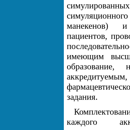
симулированных 
симуляционног
манекенов) и
пациентов, пров
последовател
имеющим высше
образование,
аккредитуемым
фармацевтичес
задания.
Комплектован
каждого акк