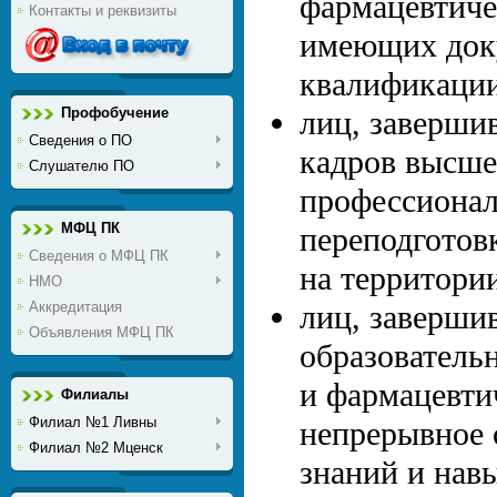
фармацевтиче
Контакты и реквизиты
имеющих доку
квалификации
Профобучение
лиц, заверши
Сведения о ПО
кадров высше
Слушателю ПО
профессионал
МФЦ ПК
переподготов
Сведения о МФЦ ПК
на территории
НМО
Аккредитация
лиц, заверши
Объявления МФЦ ПК
образователь
и фармацевти
Филиалы
Филиал №1 Ливны
непрерывное 
Филиал №2 Мценск
знаний и навы