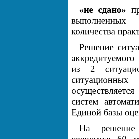
«не сдано»
пр
выполненных 
количества прак
Решение ситуа
аккредитуемого
из 2 ситуацио
ситуационных
осуществляетс
систем автомат
Единой базы оце
На решение 