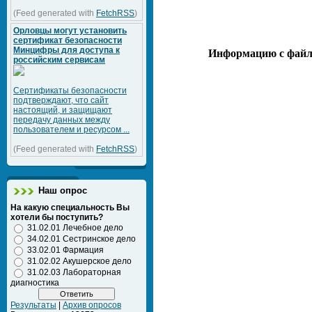
(Feed generated with
FetchRSS
)
Орловцы могут установить
сертификат безопасности
Минцифры для доступа к
Информацию с файло
российским сервисам
Сертификаты безопасности
подтверждают, что сайт
настоящий, и защищают
передачу данных между
пользователем и ресурсом ...
(Feed generated with
FetchRSS
)
Наш опрос
На какую специальность Вы
хотели бы поступить?
31.02.01 Лечебное дело
34.02.01 Сестринское дело
33.02.01 Фармация
31.02.02 Акушерское дело
31.02.03 Лабораторная
диагностика
Результаты
|
Архив опросов