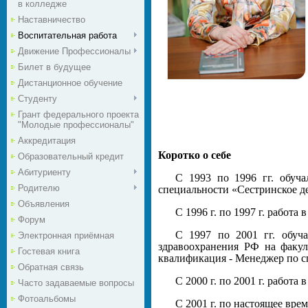
в колледже
Наставничество
Воспитательная работа
Движение Профессионалы
Билет в будущее
Дистанционное обучение
Студенту
Грант федерального проекта
"Молодые профессионалы"
Аккредитация
Коротко о себе
Образовательный кредит
Абитуриенту
С 1993 по 1996 гг. обуч
Родителю
специальности «Сестринское д
Объявления
C 1996 г. по 1997 г. работ
Форум
С 1997 по 2001 гг. обу
Электронная приёмная
здравоохранения РФ на факул
Гостевая книга
квалификация - Менеджер по с
Обратная связь
С 2000 г. по 2001 г. рабо
Часто задаваемые вопросы
Фотоальбомы
С 2001 г. по настоящее вр