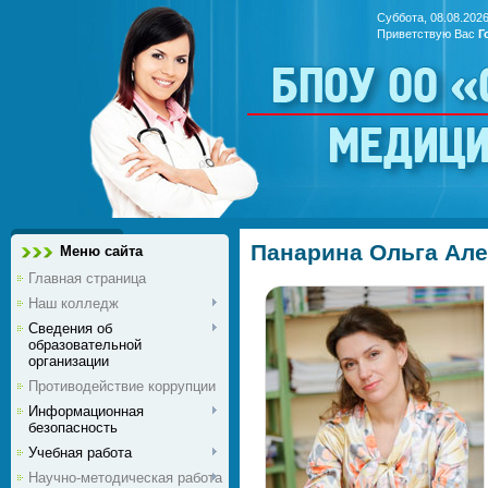
Суббота, 08.08.2026
Приветствую Вас
Г
БПОУ ОО 
медиц
Панарина Ольга Ал
Меню сайта
Главная страница
Наш колледж
Сведения об
образовательной
организации
Противодействие коррупции
Информационная
безопасность
Учебная работа
Научно-методическая работа