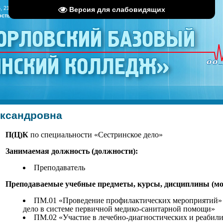
, 21:58
Версия для слабовидящих
ость
|
RSS
«Орловский базовый
инский колледж»
ександровна
П(Ц)К
по специальности «Сестринское дело»
Занимаемая должность (должности):
Преподаватель
Преподаваемые учебные предметы, курсы, дисциплины (мо
ПМ.01 «Проведение профилактических мероприятий» 
дело в системе первичной медико-санитарной помощи»
ПМ.02 «Участие в лечебно-диагностических и реабил