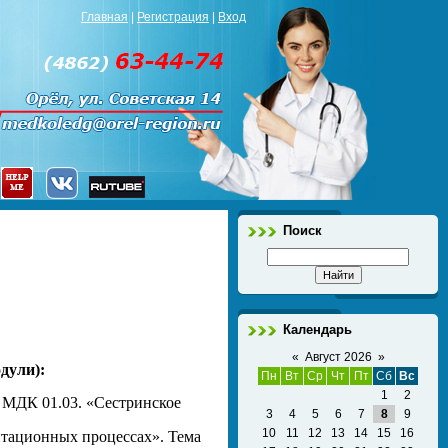
Главная
|
Регистрация
|
Вход
Поиск
Календарь
«
Август 2026
»
дули):
Пн
Вт
Ср
Чт
Пт
Сб
Вс
1
2
МДК 01.03. «Сестринское
3
4
5
6
7
8
9
10
11
12
13
14
15
16
итационных процессах». Тема