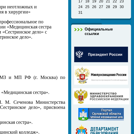
17
18
19
20
21
22
23
при неотложных и
24
25
26
27
28
29
30
ия в хирургии»
31
профессиональное по
ции «Медицинская сестра
Официальные
 «Сестринское дело» с
ссылки
ринское дело».
е МЗ и МП РФ (г. Москва) по
и «Медицинская сестра».
. М. Сеченова Министерства
Сестринское дело», присвоена
инская сестра».
ицинский колледж».