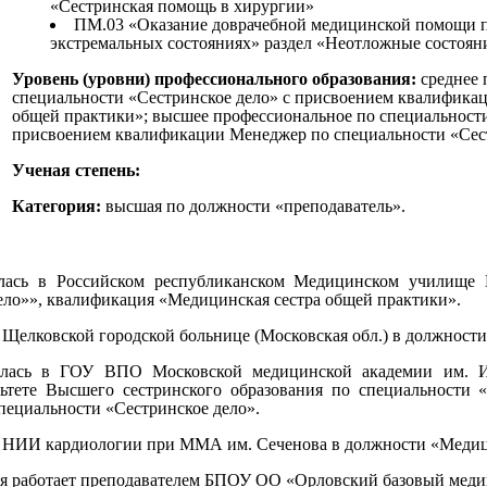
«Сестринская помощь в хирургии»
ПМ.03 «Оказание доврачебной медицинской помощи 
экстремальных состояниях» раздел «Неотложные состоян
Уровень (уровни) профессионального образования:
среднее 
специальности «Сестринское дело» с присвоением квалифика
общей практики»; высшее профессиональное по специальности
присвоением квалификации Менеджер по специальности «Сест
Ученая степень:
Категория:
высшая по должности «преподаватель».
алась в Российском республиканском Медицинском училищ
ело»», квалификация «Медицинская сестра общей практики».
а в Щелковской городской больнице (Московская обл.) в должност
чалась в ГОУ ВПО Московской медицинской академии им. И
ьтете Высшего сестринского образования по специальности «
пециальности «Сестринское дело».
та в НИИ кардиологии при ММА им. Сеченова в должности «Медиц
емя работает преподавателем БПОУ ОО «Орловский базовый мед