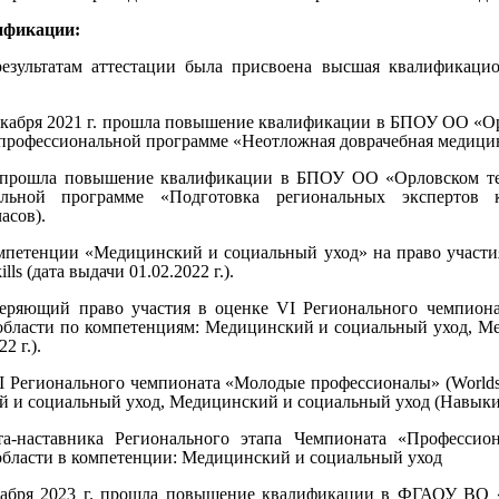
ификации:
езультатам аттестации была присвоена высшая квалификаци
 декабря 2021 г. прошла повышение квалификации в БПОУ ОО «
профессиональной программе «Неотложная доврачебная медицин
г. прошла повышение квалификации в БПОУ ОО «Орловском те
альной программе «Подготовка региональных экспертов к
асов).
омпетенции «Медицинский и социальный уход» на право участи
ls (дата выдачи 01.02.2022 г.).
веряющий право участия в оценке VI Регионального чемпио
ой области по компетенциям: Медицинский и социальный уход, 
2 г.).
 Регионального чемпионата «Молодые профессионалы» (Worldski
 и социальный уход, Медицинский и социальный уход (Навыки м
та-наставника Регионального этапа Чемпионата «Професси
области в компетенции: Медицинский и социальный уход
екабря 2023 г. прошла повышение квалификации в ФГАОУ ВО 