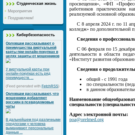
Студенческая жизнь
просвещения», «ФП «Професс
работников практическим н
Мероприятия
реализуемой основной образов
Поздравляем!
С 8 апреля 2024 г. по 11
колледж» по дополнительной п
Кибербезопасность
Сведения о профессиональ
Орловцам рассказывают о
преимущества виртуальной
С 06 февраля по 15 декабр
карты при онлайн-покупках в
деятельности в области педа
целях защиты от мошенников
«Институт развития образован
Сведения о продолжитель
У виртуальной карты при
онлайн-покупках есть ряд
преимуществ. ...
общий - с 1991 года
по специальности (педа
(Feed generated with
FetchRSS
)
в данном образователь
Орловцам рассказывают, что
мошенники добавляют
Наименование общеобразоват
россиян в псевдодомовые
специальности (специальносте
чаты
Адрес электронной почты:
poa@orelmed.org
В дальнейшем под различными
предлогами у человека
выманивают персональные
данные ...