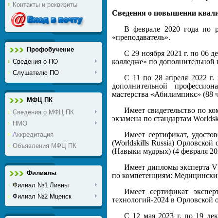
Контакты и реквизиты
Сведения о повышении квал
В феврале 2020 года по р
«преподаватель».
Профобучение
С 29 ноября 2021 г. по 06
колледже» по дополнительной 
Сведения о ПО
Слушателю ПО
С 11 по 28 апреля 2022 
дополнительной профессион
мастерства «Абилимпикс» (88 ч
МФЦ ПК
Имеет свидетельство по к
Сведения о МФЦ ПК
экзамена по стандартам Worldskil
НМО
Имеет сертификат, удосто
Аккредитация
(Worldskills Russia) Орловск
Объявления МФЦ ПК
(Навыки мудрых) (4 февраля 202
Имеет дипломы эксперта VI
Филиалы
по компетенциям: Медицинский
Филиал №1 Ливны
Имеет сертификат экспер
Филиал №2 Мценск
технологий-2024 в Орловской 
С 12 мая 2023 г. по 19 д