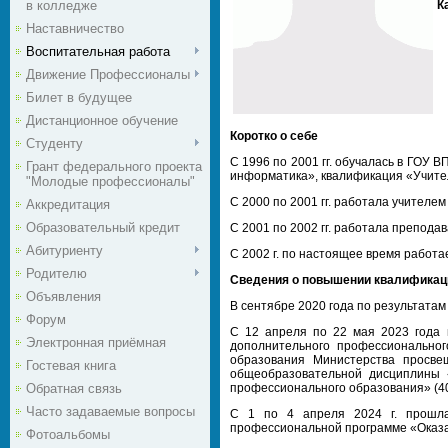
в колледже
К
Наставничество
Воспитательная работа
Движение Профессионалы
Билет в будущее
Дистанционное обучение
Коротко о себе
Студенту
С 1996 по 2001 гг. обучалась в ГОУ
Грант федерального проекта
информатика», квалификация «Учите
"Молодые профессионалы"
С 2000 по 2001 гг. работала учителе
Аккредитация
Образовательный кредит
С 2001 по 2002 гг. работала препод
Абитуриенту
С 2002 г. по настоящее время работ
Родителю
Сведения о повышении квалификац
Объявления
В сентябре 2020 года по результата
Форум
С 12 апреля по 22 мая 2023 года
Электронная приёмная
дополнительного профессиональног
образования Министерства просве
Гостевая книга
общеобразовательной дисциплины 
Обратная связь
профессионального образования» (40
Часто задаваемые вопросы
С 1 по 4 апреля 2024 г. прошл
профессиональной программе «Оказа
Фотоальбомы