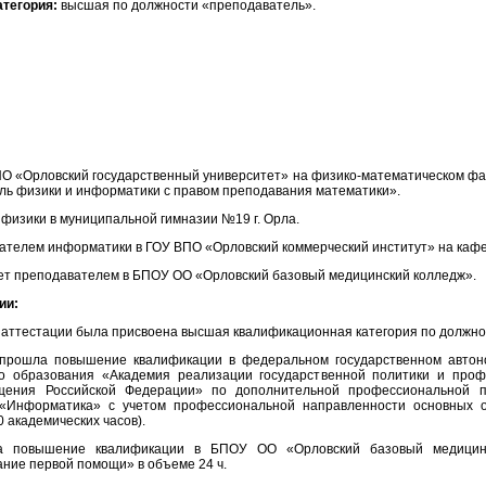
атегория:
высшая по должности «преподаватель».
 ВПО «Орловский государственный университет» на физико-математическом фа
ль физики и информатики с правом преподавания математики».
м физики в муниципальной гимназии №19 г. Орла.
авателем информатики в ГОУ ВПО «Орловский коммерческий институт» на ка
ает преподавателем в БПОУ ОО «Орловский базовый медицинский колледж».
ии:
м аттестации была присвоена высшая квалификационная категория по должн
 прошла повышение квалификации в федеральном государственном автон
о образования «Академия реализации государственной политики и проф
щения Российской Федерации» по дополнительной профессиональной 
«Информатика» с учетом профессиональной направленности основных о
 академических часов).
а повышение квалификации в БПОУ ОО «Орловский базовый медицинс
ние первой помощи» в объеме 24 ч.