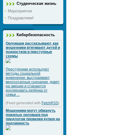
Студенческая жизнь
Мероприятия
Поздравляем!
Кибербезопасность
Орловцам рассказывают, как
мошенники втягивают детей и
подростков в преступные
схемы
Преступники используют
методы социальной
инженерии: выстраивают
многоэтапные сценарии, давят
на эмоции и стараются
изолировать ребёнка от
семьи ...
(Feed generated with
FetchRSS
)
Мошенники могут обмануть
пожилых орловцев под
предлогом проверки купюр на
подлинность