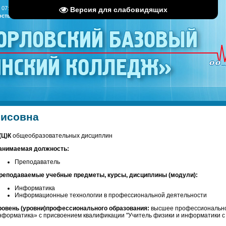
 07:11
Версия для слабовидящих
ость
|
RSS
«Орловский базовый
инский колледж»
рисовна
(Ц)К
общеобразовательных дисциплин
анимаемая должность:
Преподаватель
реподаваемые учебные предметы, курсы, дисциплины (модули):
Информатика
Информационные технологии в профессиональной деятельности
ровень (уровни)профессионального образования:
высшее профессионально
нформатика» с присвоением квалификации "Учитель физики и информатики с