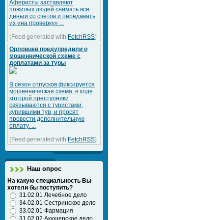
Аферисты заставляют
пожилых людей снимать все
деньги со счетов и передавать
их «на проверку» ...
(Feed generated with
FetchRSS
)
Орловцев предупредили о
мошеннической схеме с
доплатами за туры
В сезон отпусков фиксируется
мошенническая схема, в ходе
которой преступники
связываются с туристами,
купившими тур, и просят
провести дополнительную
оплату. ...
(Feed generated with
FetchRSS
)
Наш опрос
На какую специальность Вы
хотели бы поступить?
31.02.01 Лечебное дело
34.02.01 Сестринское дело
33.02.01 Фармация
31.02.02 Акушерское дело