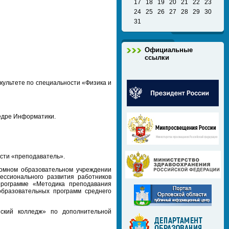
17
18
19
20
21
22
23
24
25
26
27
28
29
30
31
Официальные
ссылки
культете по специальности «Физика и
федре Информатики.
ости «преподаватель».
омном образовательном учреждении
ессионального развития работников
программе «Методика преподавания
бразовательных программ среднего
кий колледж» по дополнительной