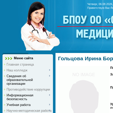
Четверг, 06.08.2026,
Приветствую Вас
Г
БПОУ ОО 
медиц
Гольцова Ирина Бо
Меню сайта
Главная страница
П
Наш колледж
З
Сведения об
образовательной
организации
П
Противодействие коррупции
Информационная
безопасность
У
Учебная работа
и
Научно-методическая работа