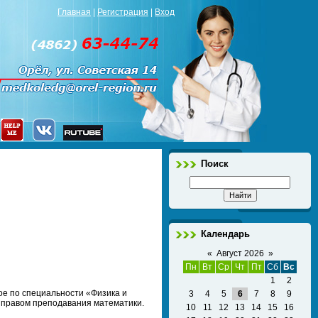
Главная
|
Регистрация
|
Вход
Поиск
Календарь
«
Август 2026
»
Пн
Вт
Ср
Чт
Пт
Сб
Вс
1
2
е по специальности «Физика и
3
4
5
6
7
8
9
 правом преподавания математики.
10
11
12
13
14
15
16