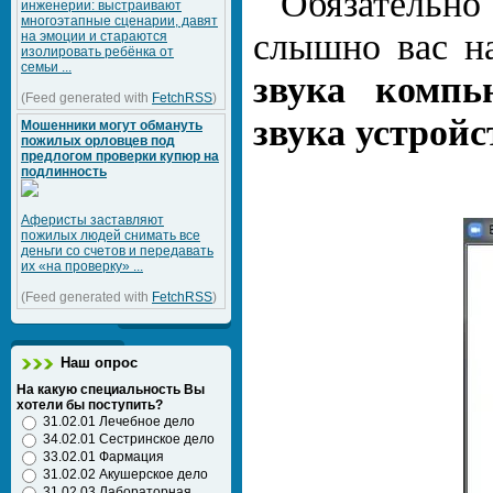
Обязательн
инженерии: выстраивают
многоэтапные сценарии, давят
слышно вас н
на эмоции и стараются
изолировать ребёнка от
семьи ...
звука компь
(Feed generated with
FetchRSS
)
звука устройс
Мошенники могут обмануть
пожилых орловцев под
предлогом проверки купюр на
подлинность
Аферисты заставляют
пожилых людей снимать все
деньги со счетов и передавать
их «на проверку» ...
(Feed generated with
FetchRSS
)
Наш опрос
На какую специальность Вы
хотели бы поступить?
31.02.01 Лечебное дело
34.02.01 Сестринское дело
33.02.01 Фармация
31.02.02 Акушерское дело
31.02.03 Лабораторная