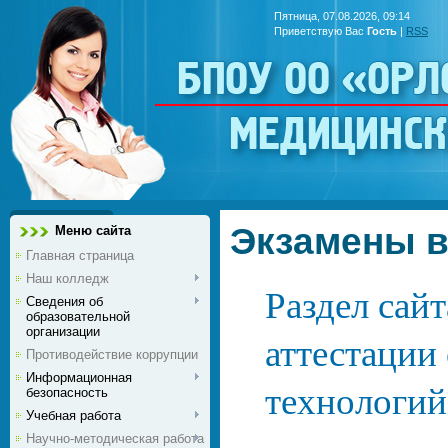
Пятница, 07.08.2026, 09:14
Приветствую Вас
Гость
|
RSS
БПОУ ОО «Ор
медицинс
Экзамены в
Меню сайта
Главная страница
Наш колледж
Раздел сай
Сведения об
образовательной
организации
аттестации
Противодействие коррупции
Информационная
технологий
безопасность
Учебная работа
Научно-методическая работа