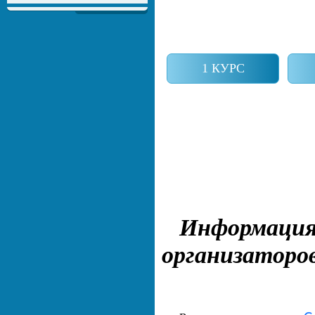
1 КУРС
Информаци
организаторо