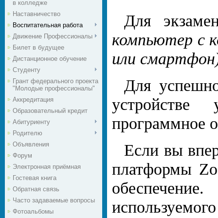
в колледже
Наставничество
Для экзаме
Воспитательная работа
компьютер с к
Движение Профессионалы
Билет в будущее
или смартфон
Дистанционное обучение
Студенту
Для успешно
Грант федерального проекта
"Молодые профессионалы"
устройстве 
Аккредитация
Образовательный кредит
программное 
Абитуриенту
Родителю
Объявления
Если вы впе
Форум
платформы Zo
Электронная приёмная
Гостевая книга
обеспечение
Обратная связь
Часто задаваемые вопросы
используемого
Фотоальбомы