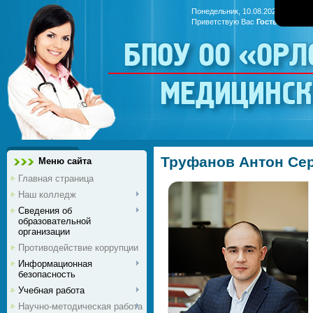
Понедельник, 10.08.2026, 12:00
Приветствую Вас
Гость
|
RSS
БПОУ ОО «Ор
медицинс
Труфанов Антон Се
Меню сайта
Главная страница
Наш колледж
Сведения об
образовательной
организации
Противодействие коррупции
Информационная
безопасность
Учебная работа
Научно-методическая работа