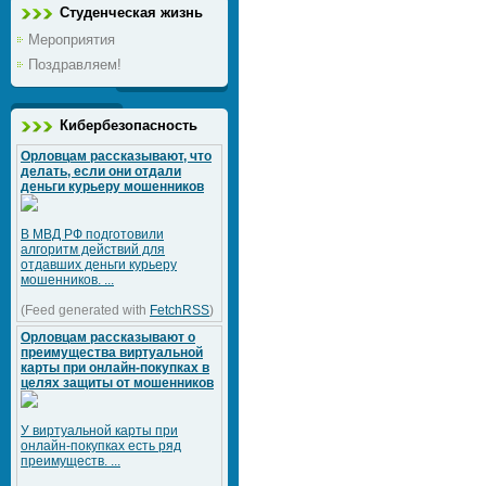
Студенческая жизнь
Мероприятия
Поздравляем!
Кибербезопасность
Орловцам рассказывают, что
делать, если они отдали
деньги курьеру мошенников
В МВД РФ подготовили
алгоритм действий для
отдавших деньги курьеру
мошенников. ...
(Feed generated with
FetchRSS
)
Орловцам рассказывают о
преимущества виртуальной
карты при онлайн-покупках в
целях защиты от мошенников
У виртуальной карты при
онлайн-покупках есть ряд
преимуществ. ...