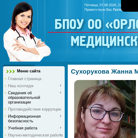
Пятница, 07.08.2026, 22:25
Приветствую Вас
Гость
|
RSS
БПОУ ОО «Ор
медицинс
Сухорукова Жанна 
Меню сайта
Главная страница
Наш колледж
Сведения об
образовательной
организации
Противодействие коррупции
Информационная
безопасность
Учебная работа
Научно-методическая работа