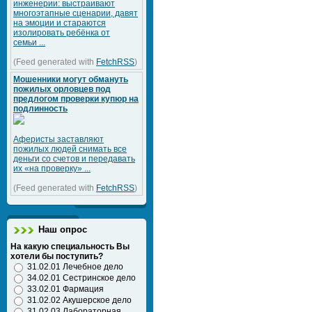
инженерии: выстраивают
многоэтапные сценарии, давят
на эмоции и стараются
изолировать ребёнка от
семьи ...
(Feed generated with
FetchRSS
)
Мошенники могут обмануть
пожилых орловцев под
предлогом проверки купюр на
подлинность
Аферисты заставляют
пожилых людей снимать все
деньги со счетов и передавать
их «на проверку» ...
(Feed generated with
FetchRSS
)
Наш опрос
На какую специальность Вы
хотели бы поступить?
31.02.01 Лечебное дело
34.02.01 Сестринское дело
33.02.01 Фармация
31.02.02 Акушерское дело
31.02.03 Лабораторная