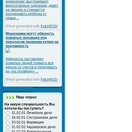
инженерии: выстраивают
многоэтапные сценарии, давят
на эмоции и стараются
изолировать ребёнка от
семьи ...
(Feed generated with
FetchRSS
)
Мошенники могут обмануть
пожилых орловцев под
предлогом проверки купюр на
подлинность
Аферисты заставляют
пожилых людей снимать все
деньги со счетов и передавать
их «на проверку» ...
(Feed generated with
FetchRSS
)
Наш опрос
На какую специальность Вы
хотели бы поступить?
31.02.01 Лечебное дело
34.02.01 Сестринское дело
33.02.01 Фармация
31.02.02 Акушерское дело
31.02.03 Лабораторная