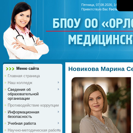
Пятница, 07.08.2026, 14:32
Приветствую Вас
Гость
|
RSS
БПОУ ОО «Ор
медицинс
Новикова Марина С
Меню сайта
Главная страница
Наш колледж
Сведения об
образовательной
организации
Противодействие коррупции
Информационная
безопасность
Учебная работа
Научно-методическая работа