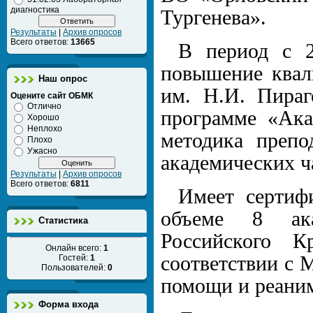
диагностика
Тургенева».
Результаты
|
Архив опросов
Всего ответов:
13665
В период с 2
повышение ква
Наш опрос
им. Н.И. Пираг
Оцените сайт ОБМК
Отлично
программе «Ака
Хорошо
Неплохо
методика препо
Плохо
Ужасно
академических ча
Результаты
|
Архив опросов
Всего ответов:
6811
Имеет сертиф
объеме 8 ака
Статистика
Российского 
Онлайн всего:
1
соответствии с 
Гостей:
1
Пользователей:
0
помощи и реаним
Форма входа