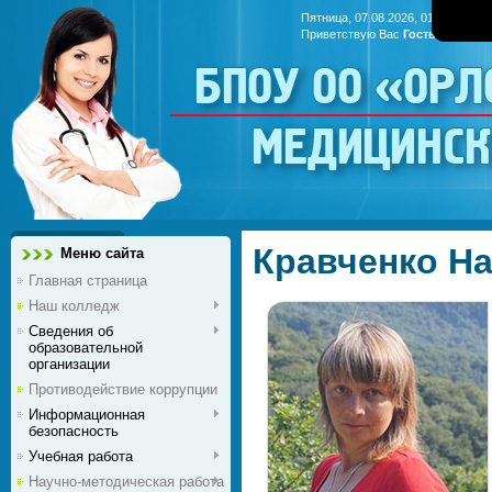
Пятница, 07.08.2026, 01:26
Приветствую Вас
Гость
|
RSS
БПОУ ОО «Ор
медицинс
Кравченко Н
Меню сайта
Главная страница
Наш колледж
Сведения об
образовательной
организации
Противодействие коррупции
Информационная
безопасность
Учебная работа
Научно-методическая работа