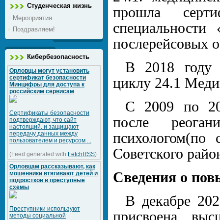
Студенческая жизнь
прошла серт
Мероприятия
специальности 
Поздравляем!
послерейсовых о
Кибербезопасность
В 2018 году
Орловцы могут установить
сертификат безопасности
циклу 24.1 Мед
Минцифры для доступа к
российским сервисам
С 2009 по 20
Сертификаты безопасности
после реогани
подтверждают, что сайт
настоящий, и защищают
передачу данных между
психологом(по
пользователем и ресурсом ...
Советского район
(Feed generated with
FetchRSS
)
Орловцам рассказывают, как
Сведения о по
мошенники втягивают детей и
подростков в преступные
схемы
В декабре 202
Преступники используют
присвоена выс
методы социальной