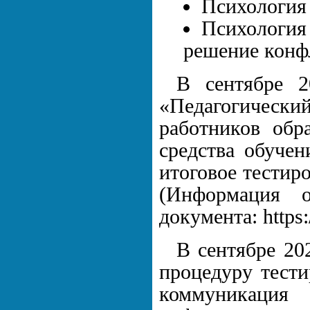
Психология
Психология
решение конф
В сентябре 2
«Педагогический
работников обр
средства обуче
итоговое тестиро
(Информация 
документа: https
В сентябре 20
процедуру тести
коммуникация