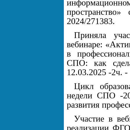
информацион
пространство»
2024/271383.
Приняла уча
вебинаре: «Акти
в профессиона
СПО: как сдела
12.03.2025 -2ч. 
Цикл образов
недели СПО -2
развития профес
Участие в ве
реализации ФГО