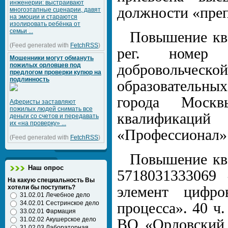
инженерии: выстраивают
должности «преп
многоэтапные сценарии, давят
на эмоции и стараются
изолировать ребёнка от
семьи ...
Повышение ква
(Feed generated with
FetchRSS
)
рег. номер 
Мошенники могут обмануть
пожилых орловцев под
добровольческой
предлогом проверки купюр на
подлинность
образовательных
города Моск
Аферисты заставляют
пожилых людей снимать все
квалификаций
деньги со счетов и передавать
их «на проверку» ...
«Профессионал»
(Feed generated with
FetchRSS
)
Повышение ква
Наш опрос
5718031333069 
На какую специальность Вы
хотели бы поступить?
элемент цифро
31.02.01 Лечебное дело
34.02.01 Сестринское дело
процесса». 40 ч
33.02.01 Фармация
31.02.02 Акушерское дело
ВО «Орловский 
31.02.03 Лабораторная