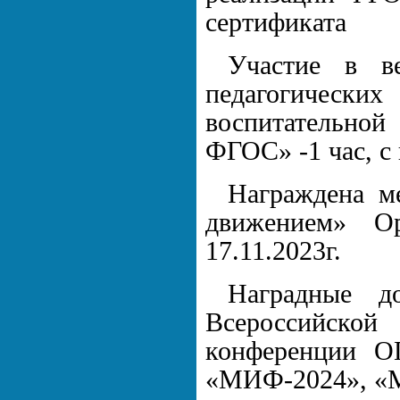
сертификата
Участие в ве
педагогически
воспитательно
ФГОС» -1 час, с
Награждена м
движением» Ор
17.11.2023г.
Наградные д
Всероссийско
конференции О
«МИФ-2024», «