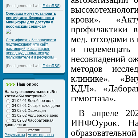
(Feed generated with
FetchRSS
)
высокотехнолог
Орловцы могут установить
крови». «Акт
сертификат безопасности
Минцифры для доступа к
российским сервисам
профилактики в
мед. отходами в
Сертификаты безопасности
подтверждают, что сайт
и перемещать 
настоящий, и защищают
передачу данных между
несовпадений ож
пользователем и ресурсом ...
(Feed generated with
FetchRSS
)
методов иссле
клинике». «Вн
Наш опрос
КДЛ». «Лабора
На какую специальность Вы
гемостаза».
хотели бы поступить?
31.02.01 Лечебное дело
34.02.01 Сестринское дело
В апреле 202
33.02.01 Фармация
31.02.02 Акушерское дело
ИНФОурок. Нап
31.02.03 Лабораторная
диагностика
образовательной
Результаты
|
Архив опросов