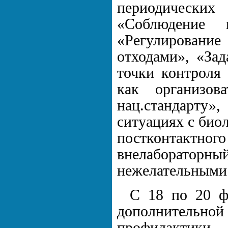
периодически
«Соблюдение 
«Регулировани
отходами», «Зад
точки контроля
как организов
нац.стандарту»
ситуациях с био
постконтактно
внелаборато
нежелательными
С 18 по 20 ф
дополнительной
профилактик