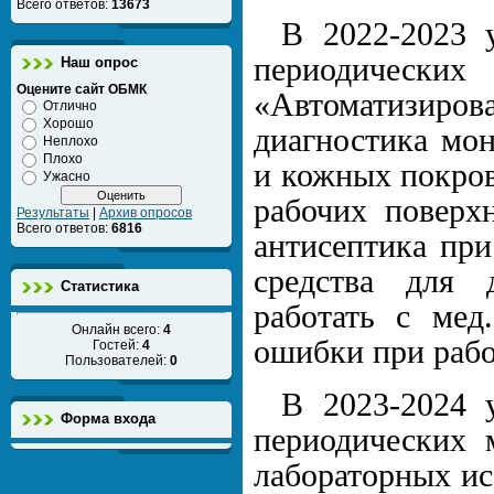
Всего ответов:
13673
В 2022-2023 
периодически
Наш опрос
Оцените сайт ОБМК
«Автоматизиро
Отлично
Хорошо
диагностика мон
Неплохо
Плохо
и кожных покров
Ужасно
рабочих поверх
Результаты
|
Архив опросов
Всего ответов:
6816
антисептика при
средства для 
Статистика
работать с мед
Онлайн всего:
4
ошибки при рабо
Гостей:
4
Пользователей:
0
В 2023-2024 
Форма входа
периодических 
лабораторных ис