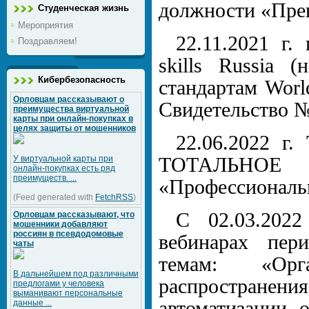
должности «Преп
Студенческая жизнь
Мероприятия
22.11.2021 г
Поздравляем!
skills Russia 
Кибербезопасность
стандартам World
Орловцам рассказывают о
Свидетельство №
преимущества виртуальной
карты при онлайн-покупках в
целях защиты от мошенников
22.06.2022 г
У виртуальной карты при
ТОТАЛЬНОЕ 
онлайн-покупках есть ряд
преимуществ. ...
«Профессиональн
(Feed generated with
FetchRSS
)
С 02.03.2022
Орловцам рассказывают, что
мошенники добавляют
россиян в псевдодомовые
вебинарах пер
чаты
темам: «Ор
В дальнейшем под различными
распростран
предлогами у человека
выманивают персональные
автоматизации 
данные ...