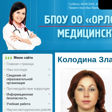
Суббота, 08.08.2026, 20:56
Приветствую Вас
Гость
|
RSS
БПОУ ОО «Ор
медицинс
Колодина Зл
Меню сайта
Главная страница
Наш колледж
Сведения об
образовательной
организации
Противодействие коррупции
Информационная
безопасность
Учебная работа
Научно-методическая работа