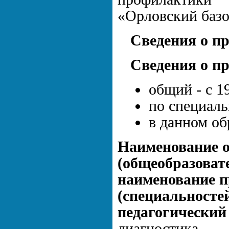
«Орловский базо
Сведения о п
Сведения о п
общий - с 1
по специаль
в данном об
Наименование 
(общеобразоват
наименование п
(специальностей
педагогический
диагностика.