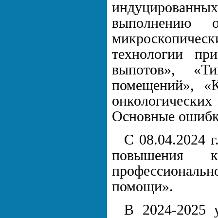
индуцированны
выполнению о
микроскопиче
технологии пр
выпотов», «Т
помещений», «К
онкологических 
Основные ошибки
С 08.04.2024 г
повышения к
профессионал
помощи».
В 2024-2025 