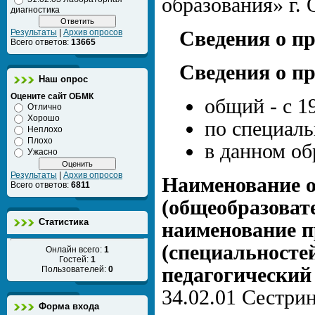
образования» г. 
диагностика
Результаты
|
Архив опросов
Сведения о п
Всего ответов:
13665
Сведения о п
Наш опрос
Оцените сайт ОБМК
общий - с 1
Отлично
Хорошо
по специаль
Неплохо
Плохо
в данном об
Ужасно
Результаты
|
Архив опросов
Наименование 
Всего ответов:
6811
(общеобразоват
Статистика
наименование п
(специальностей
Онлайн всего:
1
Гостей:
1
педагогический
Пользователей:
0
34.02.01 Сестрин
Форма входа