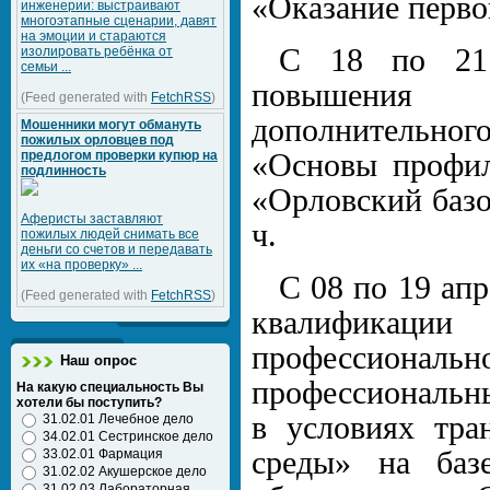
«Оказание перво
инженерии: выстраивают
многоэтапные сценарии, давят
на эмоции и стараются
С 18 по 21 
изолировать ребёнка от
семьи ...
повышения 
(Feed generated with
FetchRSS
)
дополнительно
Мошенники могут обмануть
пожилых орловцев под
предлогом проверки купюр на
«Основы профи
подлинность
«Орловский базо
Аферисты заставляют
ч.
пожилых людей снимать все
деньги со счетов и передавать
их «на проверку» ...
С 08 по 19 ап
(Feed generated with
FetchRSS
)
квалификации
профессиона
Наш опрос
профессиональн
На какую специальность Вы
хотели бы поступить?
в условиях тра
31.02.01 Лечебное дело
34.02.01 Сестринское дело
среды» на ба
33.02.01 Фармация
31.02.02 Акушерское дело
31.02.03 Лабораторная