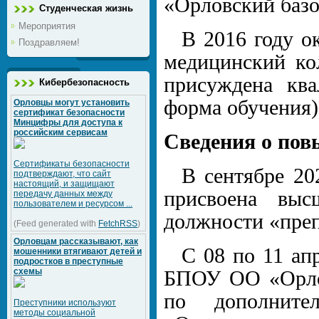
«Орловский баз
Студенческая жизнь
Мероприятия
В 2016 году 
Поздравляем!
медицинский ко
присуждена ква
Кибербезопасность
форма обучения)
Орловцы могут установить
сертификат безопасности
Минцифры для доступа к
российским сервисам
Сведения о по
Сертификаты безопасности
В сентябре 20
подтверждают, что сайт
настоящий, и защищают
присвоена выс
передачу данных между
пользователем и ресурсом ...
должности «преп
(Feed generated with
FetchRSS
)
Орловцам рассказывают, как
С 08 по 11 ап
мошенники втягивают детей и
подростков в преступные
схемы
БПОУ ОО «Орло
по дополните
Преступники используют
методы социальной