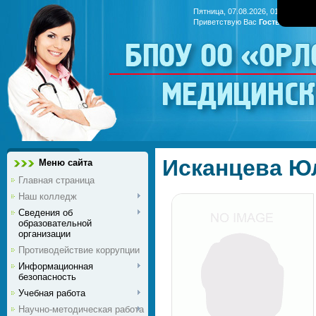
Пятница, 07.08.2026, 01:46
Приветствую Вас
Гость
|
RSS
БПОУ ОО «Ор
медицинс
Исканцева Ю
Меню сайта
Главная страница
Наш колледж
Сведения об
образовательной
организации
Противодействие коррупции
Информационная
безопасность
Учебная работа
Научно-методическая работа