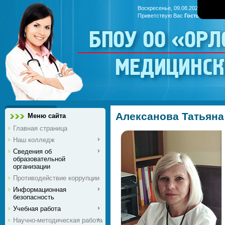
Воскресенье, 09.08.2026, 00:48
Приветствую Вас
Гость
|
RSS
БПОУ ОО «Ор
медицинс
Алексанова Татьяна
Меню сайта
Главная страница
Наш колледж
Сведения об
образовательной
организации
Противодействие коррупции
Информационная
безопасность
Учебная работа
Научно-методическая работа