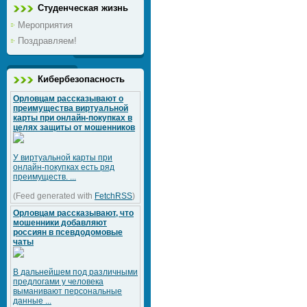
Студенческая жизнь
Мероприятия
Поздравляем!
Кибербезопасность
Орловцам рассказывают о
преимущества виртуальной
карты при онлайн-покупках в
целях защиты от мошенников
У виртуальной карты при
онлайн-покупках есть ряд
преимуществ. ...
(Feed generated with
FetchRSS
)
Орловцам рассказывают, что
мошенники добавляют
россиян в псевдодомовые
чаты
В дальнейшем под различными
предлогами у человека
выманивают персональные
данные ...